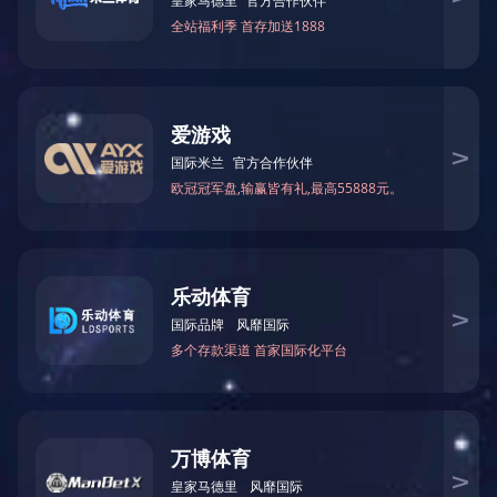
并拥有自营进出口权。企业自创办以来，凭借多年的研发和
生产经验，汇集国内外先进技术，融入先进的科学管理理
念，本着“客户为一，信营至上”的原则，竭诚为每一位客户
提供产品和服务。我公司主要产品有经济型胶带机，
高速型
胶带机，
胶带分切机，涂布机，伺服穿开云体育-开云(中
国)一站式服务官方网站 ，复卷机等各种型号整套胶粘制品
产品中心
更多产品 >
机械，为每一位客户提供各方位的产品解决方案和技术支
持。本公司远销东南亚，俄罗斯，非洲，中东等地区和国
家，市场反应良好。本公司愿与国内外各界朋友携手共进，
共创辉煌!