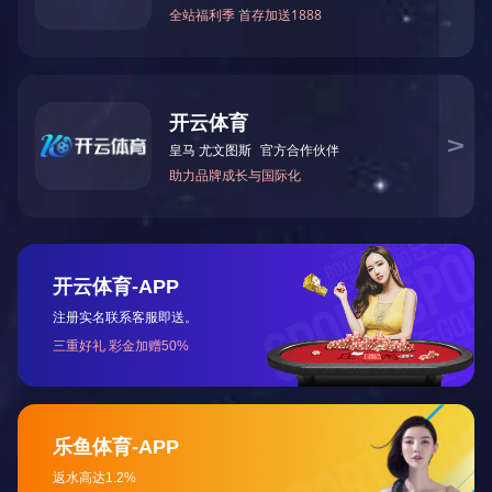
胶带机
伺服穿开云体育-开云(中国)一站式服务官方网站