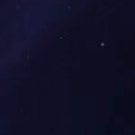
浏览量：40
发布时间：2023-07-21
>
微信号：
点击复制微信号
胶带分切机在分切时的注意事项