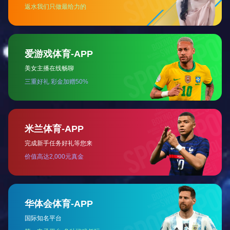
胶带分切机
涂布机
工程案例
更多案例 >